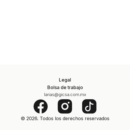
Legal
Bolsa de trabajo
larias@gicsa.com.mx
F
a
© 2026. Todos los derechos reservados