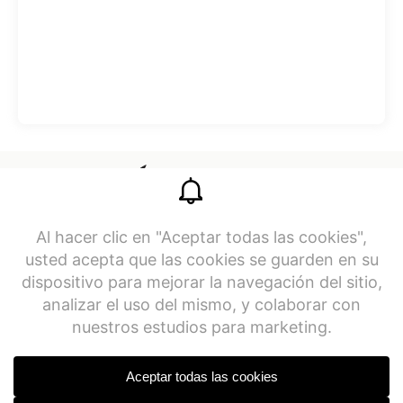
Legal
Bolsa de trabajo
larias@gicsa.com.mx