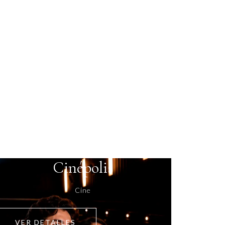
Cinépolis
Cine
VER DETALLES