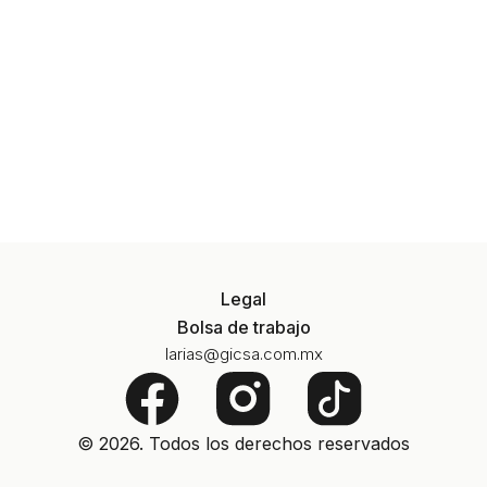
Legal
Bolsa de trabajo
larias@gicsa.com.mx
F
a
© 2026. Todos los derechos reservados