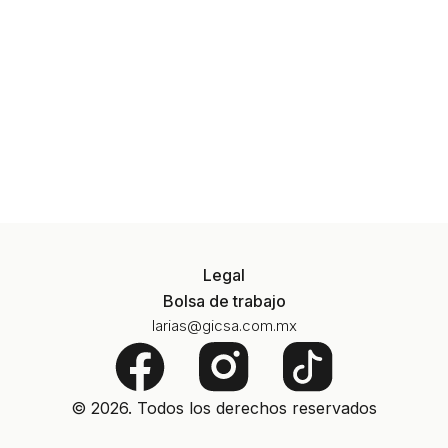
Legal
Bolsa de trabajo
larias@gicsa.com.mx
F
a
© 2026. Todos los derechos reservados