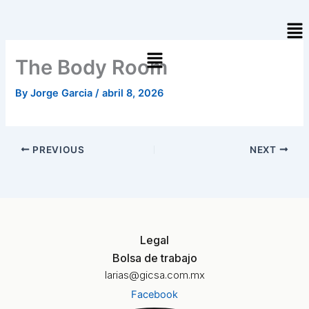
Skip
Me
to
content
The Body Room
By
Jorge Garcia
/
abril 8, 2026
PREVIOUS
NEXT
Legal
Bolsa de trabajo
larias@gicsa.com.mx
Facebook