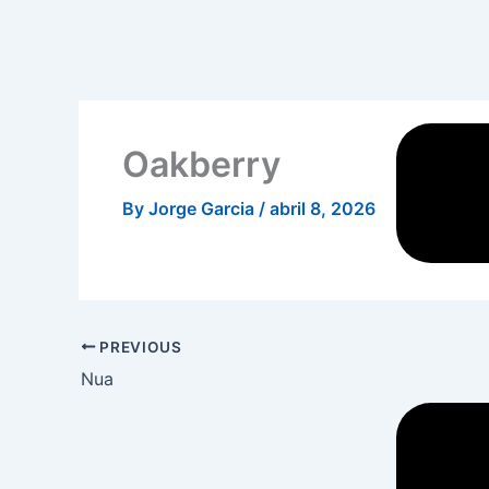
Skip
to
Menu
content
Oakberry
By
Jorge Garcia
/
abril 8, 2026
PREVIOUS
Nua