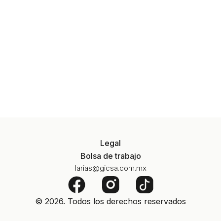
Legal
Bolsa de trabajo
larias@gicsa.com.mx
F
a
© 2026. Todos los derechos reservados
c