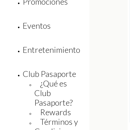
Promociones
Eventos
Entretenimiento
Club Pasaporte
¿Qué es
Club
Pasaporte?
Rewards
Legal
Términos y
Bolsa de trabajo