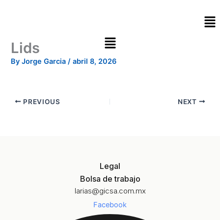
Skip
Me
to
content
Lids
By
Jorge Garcia
/
abril 8, 2026
PREVIOUS
NEXT
Legal
Bolsa de trabajo
larias@gicsa.com.mx
Facebook