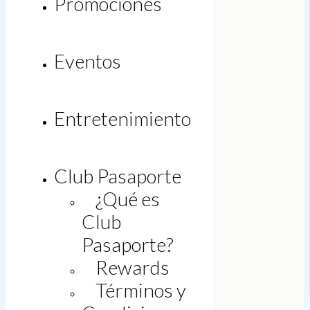
Promociones
Eventos
Entretenimiento
Club Pasaporte
¿Qué es
Club
Pasaporte?
Rewards
Legal
Términos y
Bolsa de trabajo