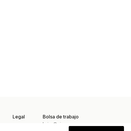
Legal
Bolsa de trabajo
larias@gicsa.com.mx