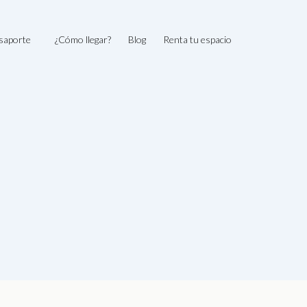
saporte
¿Cómo llegar?
Blog
Renta tu espacio