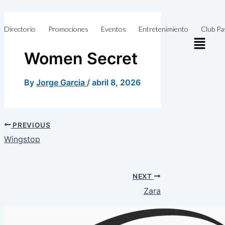
Skip
to
Directorio
Promociones
Eventos
Entretenimiento
Club Pa
content
Women Secret
By
Jorge Garcia
/
abril 8, 2026
PREVIOUS
Wingstop
NEXT
Zara