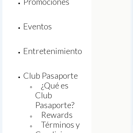
Promociones
Eventos
Entretenimiento
Club Pasaporte
¿Qué es
Club
Pasaporte?
Rewards
Legal
Términos y
Bolsa de trabajo