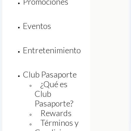
Promociones
Eventos
Entretenimiento
Club Pasaporte
¿Qué es
Club
Pasaporte?
Rewards
Legal
Términos y
Bolsa de trabajo