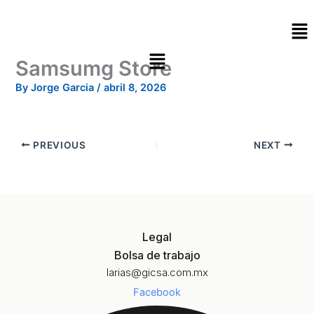
Skip
Me
to
content
Samsumg Store
By
Jorge Garcia
/
abril 8, 2026
PREVIOUS
NEXT
Legal
Bolsa de trabajo
larias@gicsa.com.mx
Facebook