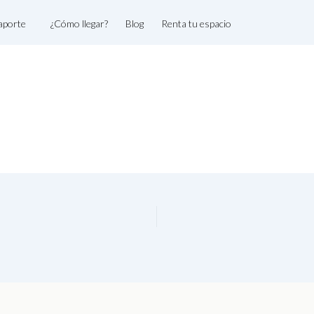
aporte
¿Cómo llegar?
Blog
Renta tu espacio