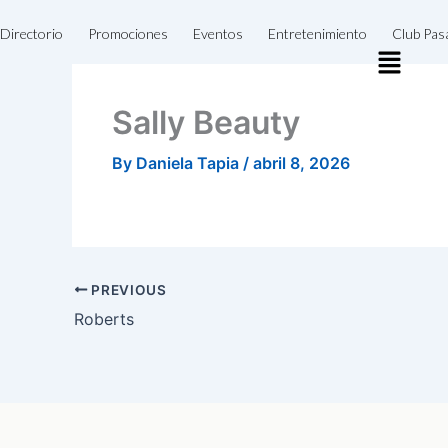
Skip
Directorio
Promociones
Eventos
Entretenimiento
Club Pas
to
content
Sally Beauty
By
Daniela Tapia
/
abril 8, 2026
PREVIOUS
Roberts