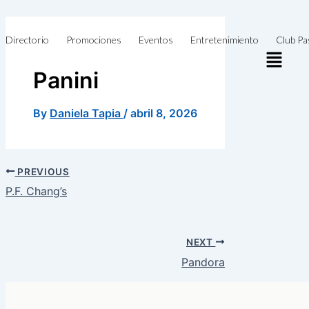
Skip
to
Directorio
Promociones
Eventos
Entretenimiento
Club Pa
content
Panini
By
Daniela Tapia
/
abril 8, 2026
PREVIOUS
P.F. Chang’s
NEXT
Pandora