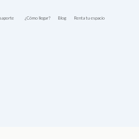
saporte
¿Cómo llegar?
Blog
Renta tu espacio