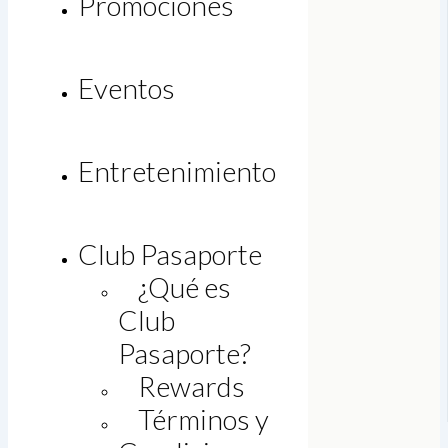
Promociones
Eventos
Entretenimiento
Club Pasaporte
¿Qué es
Club
Pasaporte?
Rewards
Legal
Términos y
Bolsa de trabajo