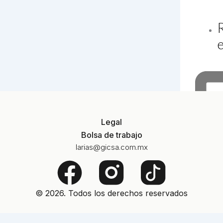
Legal
Bolsa de trabajo
larias@gicsa.com.mx
F
a
© 2026. Todos los derechos reservados
c