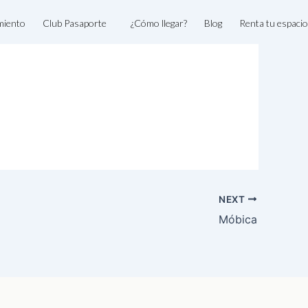
miento
Club Pasaporte
¿Cómo llegar?
Blog
Renta tu espacio
NEXT
Móbica