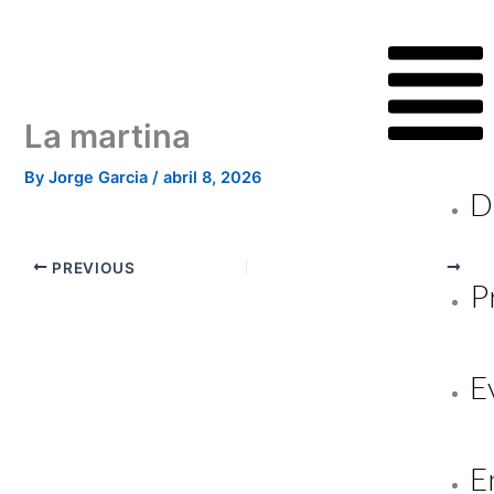
Skip
to
content
La martina
By
Jorge Garcia
/
abril 8, 2026
D
PREVIOUS
NEXT
P
E
E