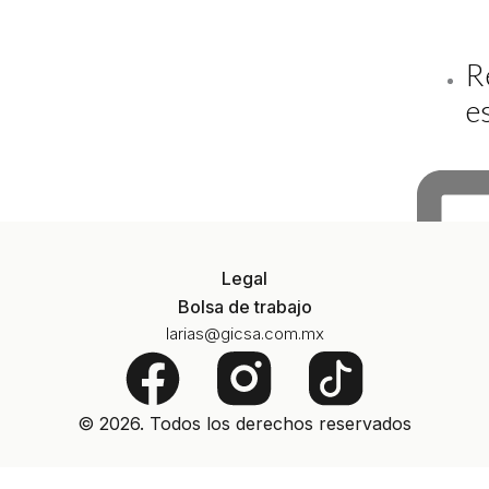
R
e
Legal
Bolsa de trabajo
larias@gicsa.com.mx
F
a
© 2026. Todos los derechos reservados
c