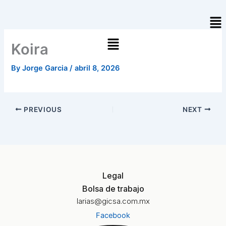
Skip
Me
to
content
Koira
By
Jorge Garcia
/
abril 8, 2026
PREVIOUS
NEXT
Legal
Bolsa de trabajo
larias@gicsa.com.mx
Facebook