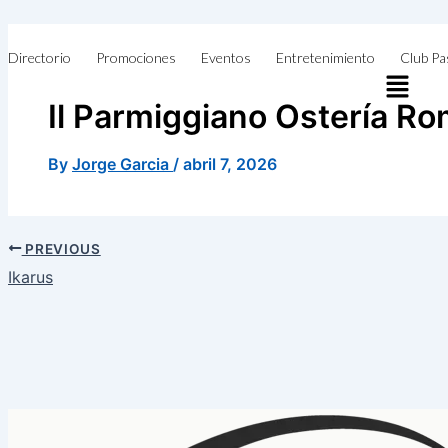
Skip
to
Directorio
Promociones
Eventos
Entretenimiento
Club Pa
content
Il Parmiggiano Ostería R
By
Jorge Garcia
/
abril 7, 2026
PREVIOUS
Ikarus