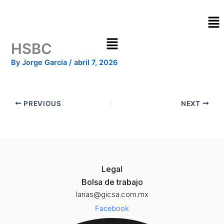
Skip
Me
to
content
HSBC
By
Jorge Garcia
/
abril 7, 2026
PREVIOUS
NEXT
Legal
Bolsa de trabajo
larias@gicsa.com.mx
Facebook