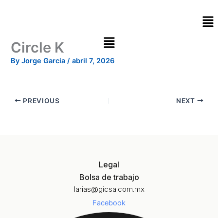
Skip
Me
to
content
Circle K
By
Jorge Garcia
/
abril 7, 2026
PREVIOUS
NEXT
Legal
Bolsa de trabajo
larias@gicsa.com.mx
Facebook