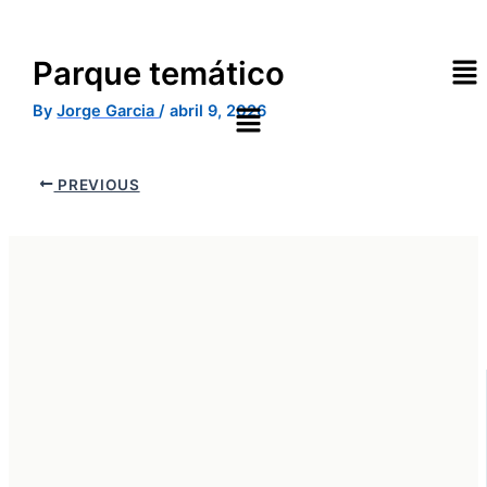
Skip
to
Me
content
Parque temático
By
Jorge Garcia
/
abril 9, 2026
PREVIOUS