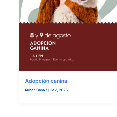
Adopción canina
Ruben Cano
/
julio 3, 2026